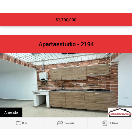
$1,700,000
Apartaestudio - 2194
Arriendo
2
38 m
1 Alcobas
1.0 Baños