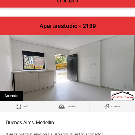
$1,000,000
Apartaestudio - 2189
Arriendo
2
25 m
0 Alcobas
1.0 Baños
Buenos Aires, Medellín
¡Descubre tu nuevo oasis urbano! Nuestro acogedor