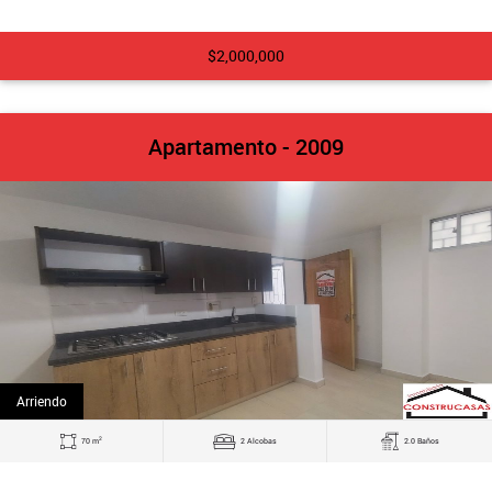
$2,000,000
Apartamento - 2009
Arriendo
2
70 m
2 Alcobas
2.0 Baños