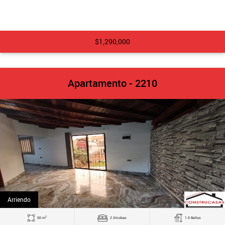
$1,290,000
Apartamento - 2210
Arriendo
2
50 m
2 Alcobas
1.0 Baños