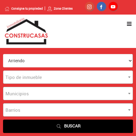
Consigna tu propiedad
Zona Clientes
Tipo de inmueble
Municipios
Barrios
BUSCAR