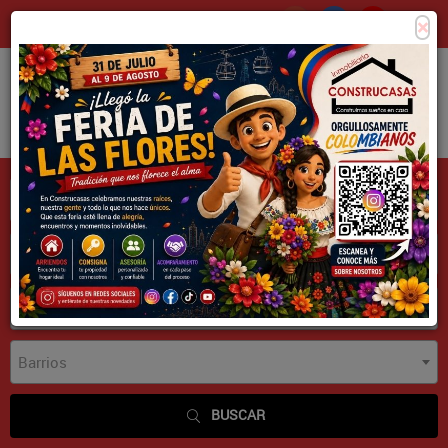
×
Consigna tu propiedad
Zona Clientes
Tipo de inmueble
Municipios
Barrios
BUSCAR