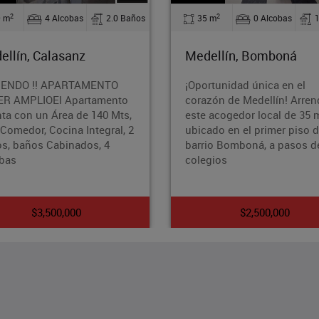
2
2
35 m
0 Alcobas
1.0 Baños
35 m
1 Alcob
Medellín, Bomboná
Medellín, Belen
¡Oportunidad única en el
¿Buscas un espacio y
corazón de Medellín! Arrenda
para llamar hogar? 
este acogedor local de 35 m²
este cómodo Apto-L
ubicado en el primer piso del
en el encantador bar
barrio Bomboná, a pasos de
Belén, Medellín. Con
colegios
35
$2,500,000
$1,290,00