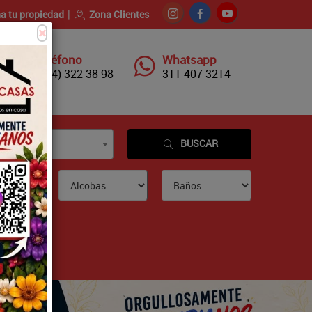
a tu propiedad
Zona Clientes
×
Teléfono
Whatsapp
(604) 322 38 98
311 407 3214
BUSCAR