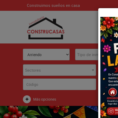
Construimos sueños en casa
Inici
Tipo de inmueble
Sectores
Más opciones