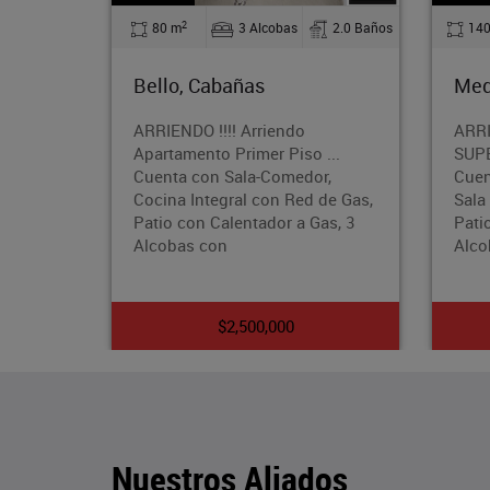
2
cobas
2.0 Baños
140 m
4 Alcobas
2.0 Baños
Medellín, Calasanz
iendo
ARRIENDO !! APARTAMENTO
r Piso ...
SUPER AMPLIOEl Apartamento
Comedor,
Cuenta con un Área de 140 Mts,
on Red de Gas,
Sala Comedor, Cocina Integral, 2
dor a Gas, 3
Patios, baños Cabinados, 4
Alcobas
,000
$3,500,000
Nuestros Aliados