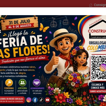
Consign
o
Nosotros
Formularios
Blog
Contáctenos
Municipios
Barrios