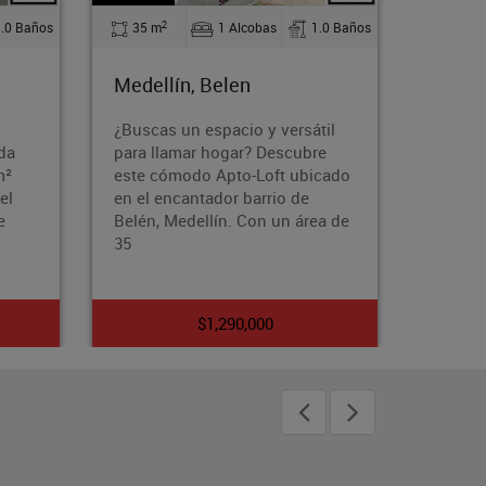
2
as
1.0 Baños
90 m
3 Alcobas
2.0 Baños
Medellín, Almeria
 versátil
¿Buscas un hogar que te brinde
Descubre
comodidad, estilo y acceso a
oft ubicado
una vida activa y saludable?
rio de
Entonces, este apartamento
 un área de
amoblado en el exclusivo barrio
de
0
$6,000,000