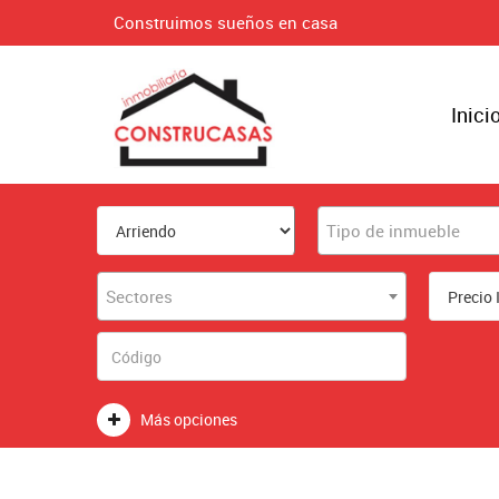
Construimos sueños en casa
Inici
Tipo de inmueble
Sectores
Más opciones