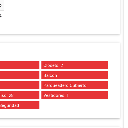
o
4
Closets: 2
Balcon
Parqueadero Cubierto
iso: 28
Vestidores: 1
Seguridad