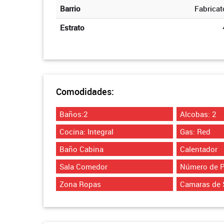
Barrio
Fabricat
Estrato
Comodidades:
Baños:2
Alcobas: 2
Cocina: Integral
Gas: Red
Baño Cabina
Calentador
Sala Comedor
Número de P
Zona Ropas
Camaras de 