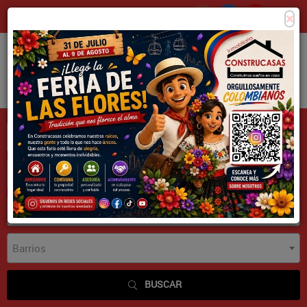
×
Consigna tu propiedad
Zona Clientes
Tipo de inmueble
Municipios
Barrios
BUSCAR