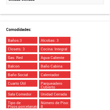
Comodidades:
Baños:3
Alcobas: 3
Closets: 3
Cocina: Integral
Gas: Red
Agua Caliente
Balcon
Baño Cabina
Baño Social
Calentador
Cuarto Útil
Parqueadero
Cubierto
Sala Comedor
Unidad Cerrada
Tipo de
Número de Piso:
Pisos:porcelanato
8