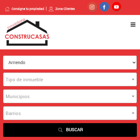
Consigna tu propiedad
Zona Clientes
Tipo de inmueble
Municipios
Barrios
BUSCAR