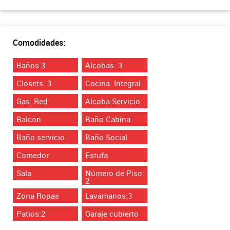
Comodidades:
Baños:3
Alcobas: 3
Closets: 3
Cocina: Integral
Gas: Red
Alcoba Servicio
Balcon
Baño Cabina
Baño servicio
Baño Social
Comedor
Estufa
Sala
Número de Piso:
2
Zona Ropas
Lavamanos:3
Patios:2
Garaje cubierto