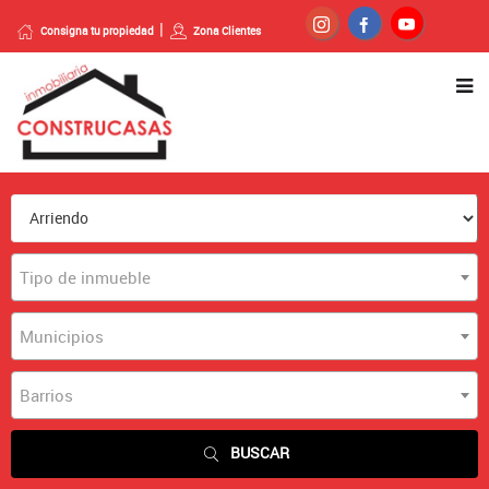
Consigna tu propiedad
Zona Clientes
Tipo de inmueble
Municipios
Barrios
BUSCAR