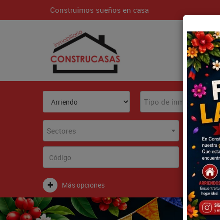
Construimos sueños en casa
Inici
Tipo de inmueble
Sectores
Más opciones