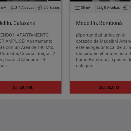
2
2
35 m
0 Alcobas
1.0 Baños
35 m
1 Alcobas
Medellín, Bomboná
Medellín, Belen
¡Oportunidad única en el
¿Buscas un espacio y 
corazón de Medellín! Arrenda
para llamar hogar? D
este acogedor local de 35 m²
este cómodo Apto-Lof
ubicado en el primer piso del
en el encantador barr
barrio Bomboná, a pasos de
Belén, Medellín. Con 
colegios
35
$2,500,000
$1,290,000