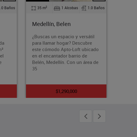
2
1.0 Baños
90 m
3 Alcobas
2.0 Baños
Medellín, Almeria
I
versátil
¿Buscas un hogar que te brinde
¡
escubre
comodidad, estilo y acceso a
d
t ubicado
una vida activa y saludable?
e
io de
Entonces, este apartamento
a
un área de
amoblado en el exclusivo barrio
A
de
$6,000,000