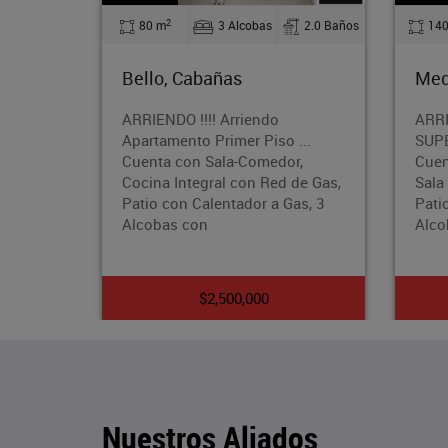
2
bas
2.0 Baños
140 m
4 Alcobas
2.0 Baños
Medellín, Calasanz
endo
ARRIENDO !! APARTAMENTO
Piso ...
SUPER AMPLIOEl Apartamento
omedor,
Cuenta con un Área de 140 Mts,
n Red de Gas,
Sala Comedor, Cocina Integral, 2
r a Gas, 3
Patios, baños Cabinados, 4
Alcobas
00
$3,500,000
Nuestros Aliados