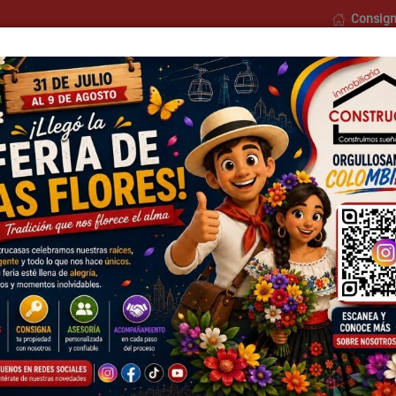
Consign
o
Nosotros
Formularios
Blog
Contáctenos
Municipios
Barrios