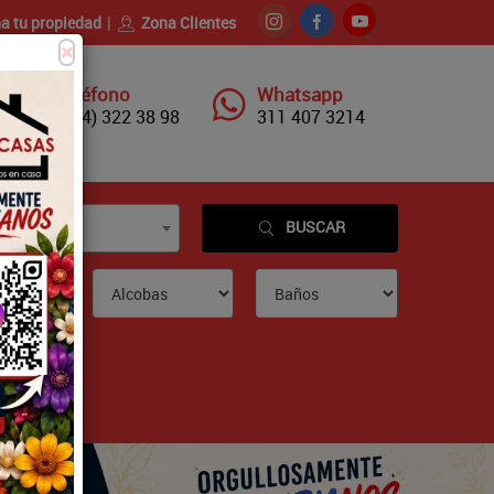
a tu propiedad
Zona Clientes
×
Teléfono
Whatsapp
(604) 322 38 98
311 407 3214
BUSCAR