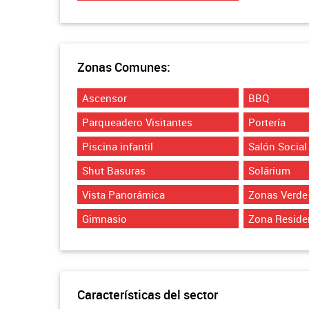
Zonas Comunes:
Ascensor
BBQ
Parqueadero Visitantes
Portería
Piscina infantil
Salón Social
Shut Basuras
Solárium
Vista Panorámica
Zonas Verde
Gimnasio
Zona Reside
Características del sector