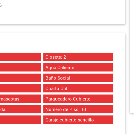
5
Closets: 2
Agua Caliente
Baño Social
Cuarto Útil
 mascotas
Parqueadero Cubierto
ada
Número de Piso: 10
Garaje cubierto sencillo