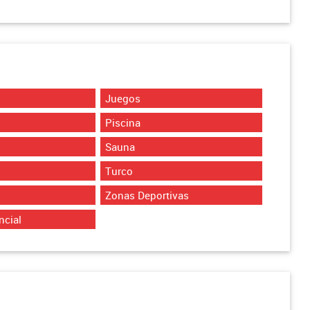
Juegos
Piscina
Sauna
Turco
Zonas Deportivas
ncial