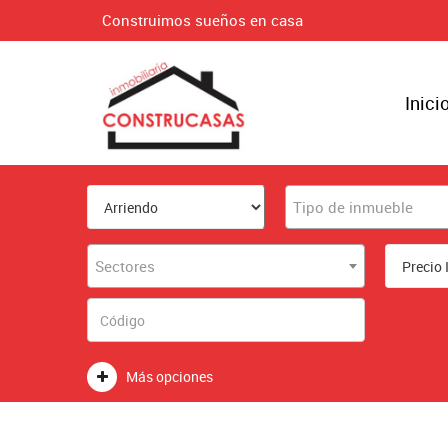
Construimos sueños en casa
Inici
Tipo de inmueble
Sectores
Más opciones