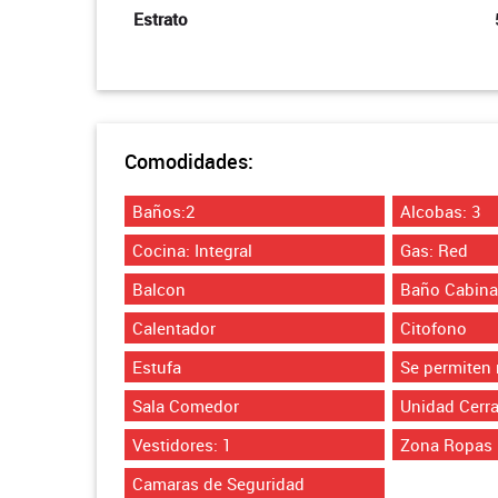
Estrato
Comodidades:
Baños:2
Alcobas: 3
Cocina: Integral
Gas: Red
Balcon
Baño Cabina
Calentador
Citofono
Estufa
Se permiten
Sala Comedor
Unidad Cerr
Vestidores: 1
Zona Ropas
Camaras de Seguridad