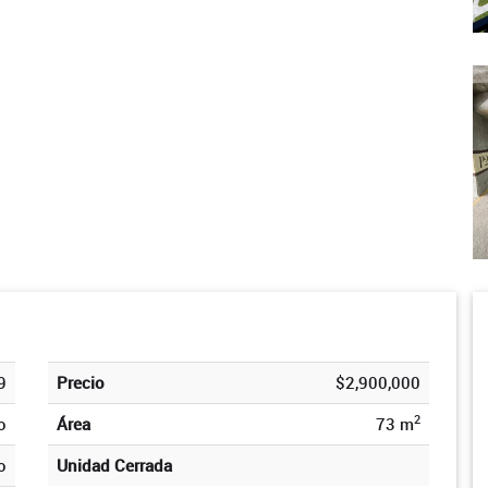
9
Precio
$2,900,000
2
o
Área
73 m
o
Unidad Cerrada