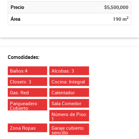
Precio
$5,500,000
2
Área
190 m
Comodidades:
Baños:4
Alcobas: 3
Closets: 3
Cocina: Integral
Gas: Red
Calentador
Parqueadero
Sala Comedor
Cubierto
Número de Piso:
1
Zona Ropas
Garaje cubierto
sencillo