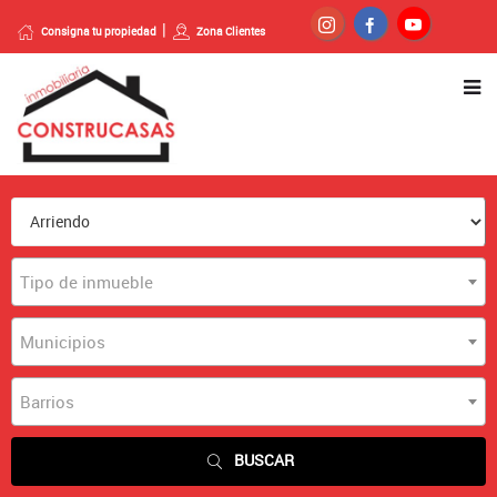
Consigna tu propiedad
Zona Clientes
Tipo de inmueble
Municipios
Barrios
BUSCAR