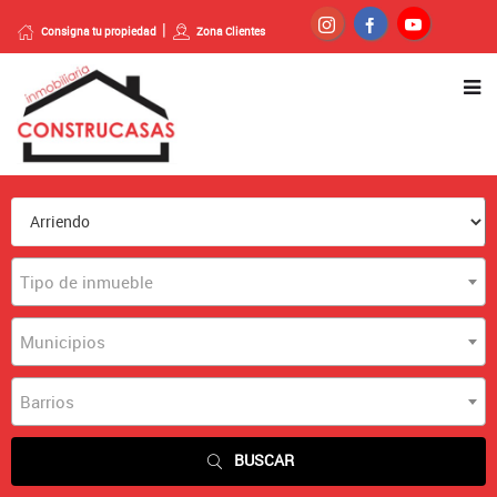
Consigna tu propiedad
Zona Clientes
Tipo de inmueble
Municipios
Barrios
BUSCAR