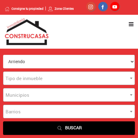
Consigna tu propiedad
Zona Clientes
Tipo de inmueble
Municipios
Barrios
BUSCAR