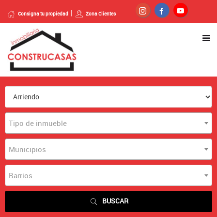
Consigna tu propiedad
Zona Clientes
Tipo de inmueble
Municipios
Barrios
BUSCAR