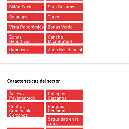
Salón Social
Shut Basuras
Solárium
Turco
Vista Panorámica
Zonas Verde
Zonas
Cancha
Deportivas
MicroFutbol
Gimnasio
Zona Residencial
Características del sector
Acceso
Colegios
Pavimentado
Cercanos
Centros
Parques
Comerciales
Cercanos
Cercanos
Seguridad en la
zona