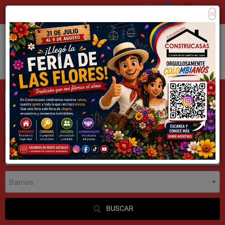
×
Consigna tu propiedad
Zona Clientes
Tipo de inmueble
Municipios
Barrios
BUSCAR