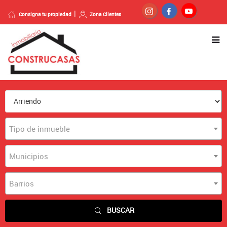
Consigna tu propiedad
Zona Clientes
Tipo de inmueble
Municipios
Barrios
BUSCAR