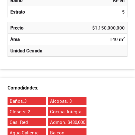
Barrio
Belen
Estrato
5
Precio
$1,150,000,000
2
Área
140 m
Unidad Cerrada
Comodidades:
Baños:3
Alcobas: 3
Closets: 2
Cocina: Integral
Gas: Red
Admon: $480,000
Agua Caliente
Balcon