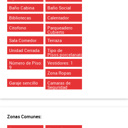
Baño Cabina
Baño Social
Bibliotecas
Calentador
Citofono
Parqueadero
Cubierto
Sala Comedor
Terraza
Unidad Cerrada
Tipo de
Pisos:porcelanato
Número de Piso:
Vestidores: 1
9
Zona Ropas
Garaje sencillo
Camaras de
Seguridad
Zonas Comunes: