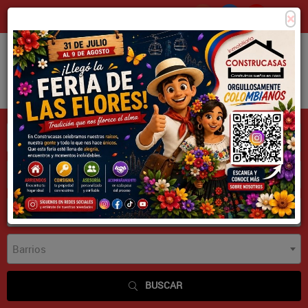
×
Consigna tu propiedad
Zona Clientes
Tipo de inmueble
Municipios
Barrios
BUSCAR