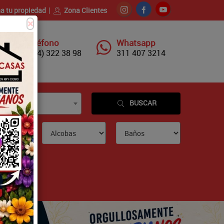
a tu propiedad
Zona Clientes
×
Teléfono
Whatsapp
(604) 322 38 98
311 407 3214
BUSCAR