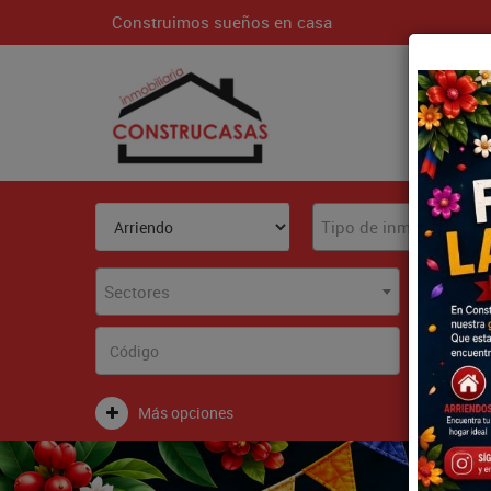
Construimos sueños en casa
Inici
Tipo de inmueble
Sectores
Más opciones