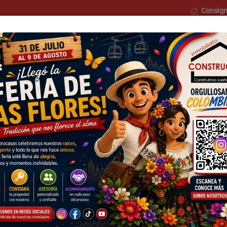
Consign
o
Nosotros
Formularios
Blog
Contáctenos
Municipios
Barrios