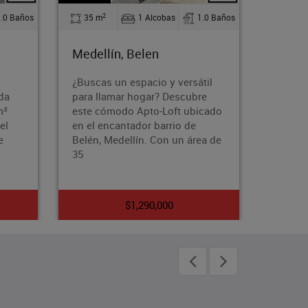
2
1.0 Baños
90 m
3 Alcobas
2.0 Baños
Medellín, Almeria
I
versátil
¿Buscas un hogar que te brinde
¡
escubre
comodidad, estilo y acceso a
d
t ubicado
una vida activa y saludable?
e
io de
Entonces, este apartamento
a
un área de
amoblado en el exclusivo barrio
A
de
$6,000,000