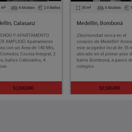
2
2
35 m
0 Alcobas
1.0 Baños
35 m
1 Alcobas
Medellín, Bomboná
Medellín, Belen
¡Oportunidad única en el
¿Buscas un espacio y 
corazón de Medellín! Arrenda
para llamar hogar? D
este acogedor local de 35 m²
este cómodo Apto-Lof
ubicado en el primer piso del
en el encantador barr
barrio Bomboná, a pasos de
Belén, Medellín. Con 
colegios
35
$2,500,000
$1,290,000