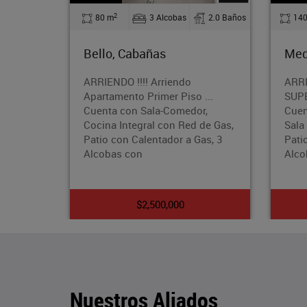
2
bas
2.0 Baños
140 m
4 Alcobas
2.0 Baños
Medellín, Calasanz
endo
ARRIENDO !! APARTAMENTO
Piso ...
SUPER AMPLIOEl Apartamento
omedor,
Cuenta con un Área de 140 Mts,
n Red de Gas,
Sala Comedor, Cocina Integral, 2
r a Gas, 3
Patios, baños Cabinados, 4
Alcobas
00
$3,500,000
Nuestros Aliados